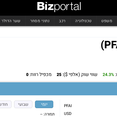
משפט
טכנולוגיה
רכב
נתוני מסחר
שער הדולר
שווי שוק (אלפי $):
מכפיל רווח:
0
25
24.3%
יומי
שבועי
חודש
PFAI
USD
תמורה:
--