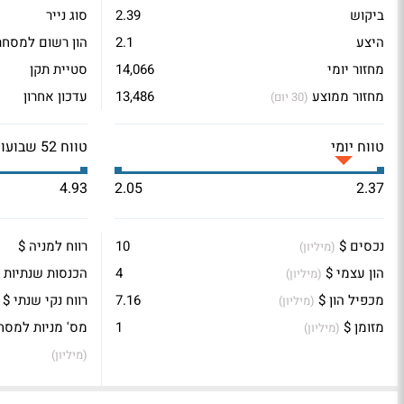
ביקוש
2.39
סוג נייר
היצע
2.1
הון רשום למסחר
מחזור יומי
14,066
סטיית תקן
מחזור ממוצע
13,486
עדכון אחרון
(30 יום)
טווח יומי
טווח 52 שבועות
4.93
2.05
2.37
נכסים $
10
רווח למניה $
(מיליון)
הון עצמי $
4
הכנסות שנתיות 
(מיליון)
מכפיל הון $
7.16
רווח נקי שנתי $
(מיליון)
מזומן $
1
מס' מניות למסח
(מיליון)
(מיליון)