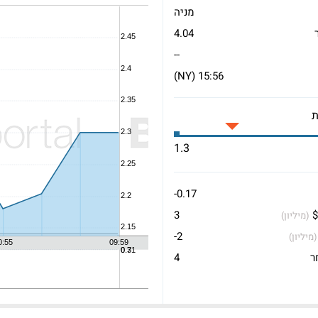
מניה
4.04
--
15:56 (NY)
1.3
-0.17
$
3
(מיליון)
-2
(מיליון)
ר
4