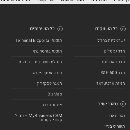
כל השווקים
כל השירותים
ישראליות בחו"ל
תוכנת Terminal Bizportal
מדד נאסד"ק
תוכנת בורסה גרף
מדד דאו ג'ונס
הנהלת חשבונות דיגיטלית
מדד 500 S&P
מידע עסקי פיננסי
מניות ארביטראז'
מאגר פסקי דין
BizMap
טאבו ישיר
איתור חברה
נסח טאבו
MyBusiness CRM – ניהול
קשרי לקוחות
תשריט בניין