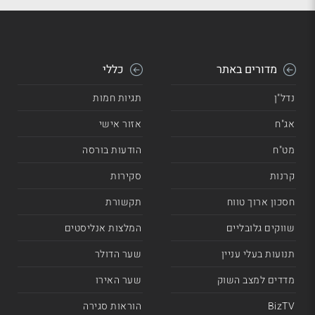
מדורים באתר
כללי
נדל"ן
תגיות חמות
אג"ח
אזור אישי
מט"ח
הודעות בורסה
קרנות
סקירות
חסכון ארוך טווח
תקשורת
שווקים גלובליים
המלצות אנליסטים
תנועות בעלי עניין
שער הדולר
מדדים למצב השוק
שער האירו
BizTV
הוראות סגירה