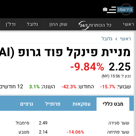
הירשמו
ראשי
שוק ההון
גלובל
נדל"ן
כל הכותרות
ראשי
גלובל
מניית פינקל פוד גרופ (PFAI)
-9.84%
2.25
נכון ל:
15:56 (NY)
שבועי:
החודש:
השנה:
12 חודשים:
3.1%
-42.3%
-15.7%
מבט כללי
עסקאות
פרופיל
גרפים
שער סגירה
2.49
סימבול
שער פתיחה
-14.06%
2.14
מטבע