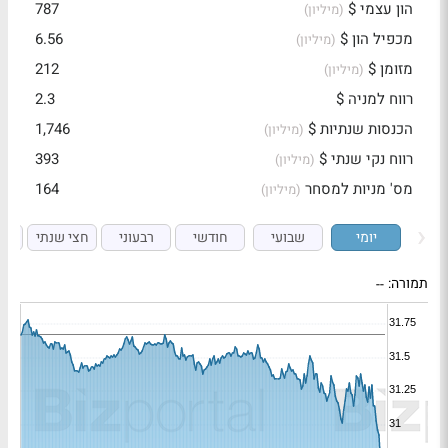
הון עצמי $
787
(מיליון)
מכפיל הון $
6.56
(מיליון)
מזומן $
212
(מיליון)
רווח למניה $
2.3
הכנסות שנתיות $
1,746
(מיליון)
רווח נקי שנתי $
393
(מיליון)
מס' מניות למסחר
164
(מיליון)
יומי
שבועי
חודשי
רבעוני
חצי שנתי
ש
תמורה:
--