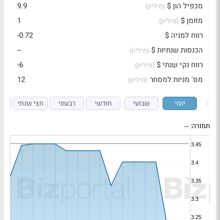
מכפיל הון $
9.9
(מיליון)
מזומן $
1
(מיליון)
רווח למניה $
-0.72
הכנסות שנתיות $
--
(מיליון)
רווח נקי שנתי $
-6
(מיליון)
מס' מניות למסחר
12
(מיליון)
יומי
שבועי
חודשי
רבעוני
חצי שנתי
ש
תמורה:
--