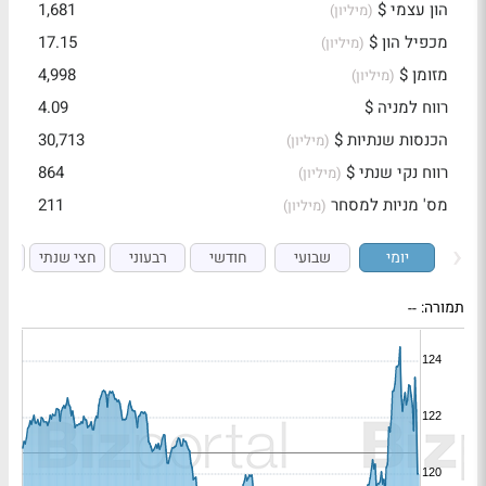
הון עצמי $
1,681
(מיליון)
מכפיל הון $
17.15
(מיליון)
מזומן $
4,998
(מיליון)
רווח למניה $
4.09
הכנסות שנתיות $
30,713
(מיליון)
רווח נקי שנתי $
864
(מיליון)
מס' מניות למסחר
211
(מיליון)
יומי
שבועי
חודשי
רבעוני
חצי שנתי
ש
תמורה:
--