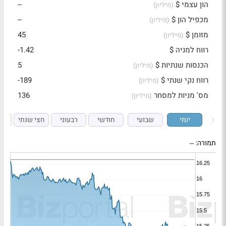
הון עצמי $
--
(מיליון)
מכפיל הון $
--
(מיליון)
מזומן $
45
(מיליון)
רווח למניה $
-1.42
הכנסות שנתיות $
5
(מיליון)
רווח נקי שנתי $
-189
(מיליון)
מס' מניות למסחר
136
(מיליון)
יומי
שבועי
חודשי
רבעוני
חצי שנתי
ש
תמורה:
--