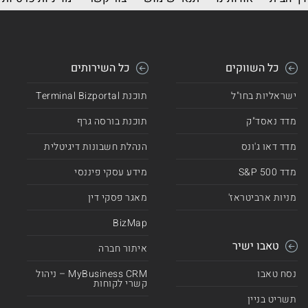
כל השווקים
כל השירותים
ישראליות בחו"ל
תוכנת Terminal Bizportal
מדד נאסד"ק
תוכנת בורסה גרף
מדד דאו ג'ונס
הנהלת חשבונות דיגיטלית
מדד 500 S&P
מידע עסקי פיננסי
מניות ארביטראז'
מאגר פסקי דין
BizMap
טאבו ישיר
איתור חברה
נסח טאבו
MyBusiness CRM – ניהול
קשרי לקוחות
תשריט בניין