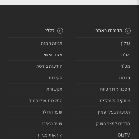
מדורים באתר
כללי
נדל"ן
תגיות חמות
אג"ח
אזור אישי
מט"ח
הודעות בורסה
קרנות
סקירות
חסכון ארוך טווח
תקשורת
שווקים גלובליים
המלצות אנליסטים
תנועות בעלי עניין
שער הדולר
מדדים למצב השוק
שער האירו
BizTV
הוראות סגירה