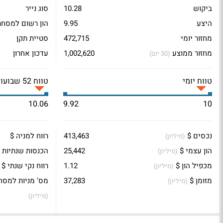
ביקוש
10.28
סוג נייר
היצע
9.95
הון רשום למסחר
מחזור יומי
472,715
סטיית תקן
מחזור ממוצע
1,002,620
עדכון אחרון
(30 יום)
טווח יומי
טווח 52 שבועות
10.06
9.92
10
נכסים $
413,463
רווח למניה $
(מיליון)
הון עצמי $
25,442
הכנסות שנתיות 
(מיליון)
מכפיל הון $
1.12
רווח נקי שנתי $
(מיליון)
מזומן $
37,283
מס' מניות למסח
(מיליון)
(מיליון)