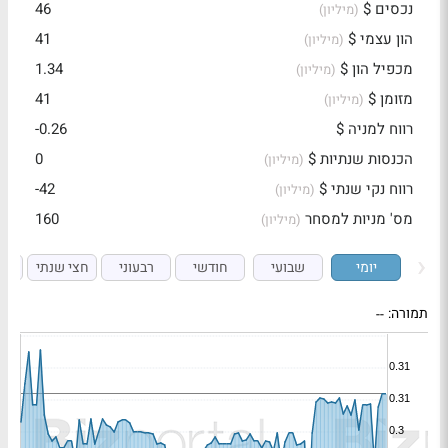
נכסים $
46
(מיליון)
הון עצמי $
41
(מיליון)
מכפיל הון $
1.34
(מיליון)
מזומן $
41
(מיליון)
רווח למניה $
-0.26
הכנסות שנתיות $
0
(מיליון)
רווח נקי שנתי $
-42
(מיליון)
מס' מניות למסחר
160
(מיליון)
יומי
שבועי
חודשי
רבעוני
חצי שנתי
ש
תמורה:
--