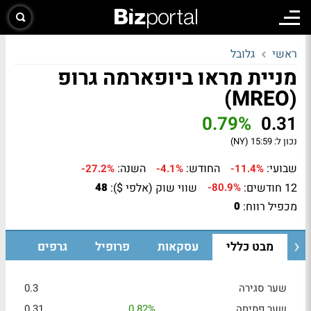
ראשי
גלובל
מניית מראו ביופארמה גרופ
(MREO)
0.79%
0.31
נכון ל:
15:59 (NY)
שבועי:
החודש:
השנה:
-27.2%
-4.1%
-11.4%
12 חודשים:
שווי שוק (אלפי $):
48
-80.9%
מכפיל רווח:
0
מבט כללי
עסקאות
פרופיל
גרפים
שער סגירה
0.3
שער פתיחה
0.82%
0.31