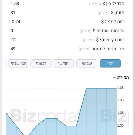
מכפיל הון $
1.58
(מיליון)
מזומן $
31
(מיליון)
רווח למניה $
-0.24
הכנסות שנתיות $
0
(מיליון)
רווח נקי שנתי $
-12
(מיליון)
מס' מניות למסחר
49
(מיליון)
יומי
שבועי
חודשי
רבעוני
חצי שנתי
ש
תמורה:
--