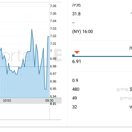
מניה
31.8
--
16:00 (NY)
6.91
0.9
$
480
(מיליון)
49
(מיליון)
ר
32