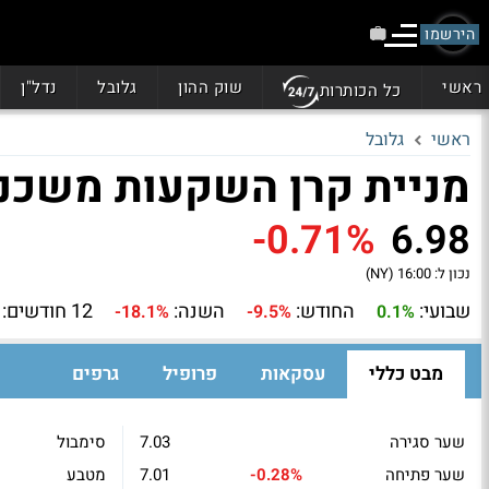
הירשמו
ראשי
שוק ההון
גלובל
נדל"ן
כל הכותרות
ראשי
גלובל
מניית קרן השקעות משכנתא (MITT
-0.71%
6.98
נכון ל:
16:00 (NY)
שבועי:
החודש:
השנה:
12 חודשים:
-18.1%
-9.5%
0.1%
מבט כללי
עסקאות
פרופיל
גרפים
שער סגירה
7.03
סימבול
שער פתיחה
-0.28%
7.01
מטבע