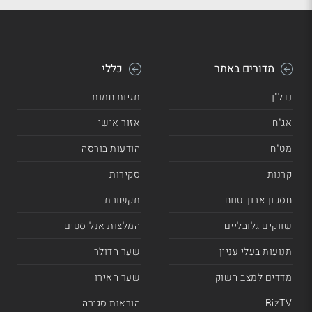
מדורים באתר
כללי
נדל"ן
תגיות חמות
אג"ח
אזור אישי
מט"ח
הודעות בורסה
קרנות
סקירות
חסכון ארוך טווח
תקשורת
שווקים גלובליים
המלצות אנליסטים
תנועות בעלי עניין
שער הדולר
מדדים למצב השוק
שער האירו
BizTV
הוראות סגירה