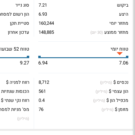
ביקוש
7.21
סוג נייר
היצע
6.93
הון רשום למסחר
מחזור יומי
160,244
סטיית תקן
מחזור ממוצע
148,885
עדכון אחרון
(30 יום)
טווח יומי
טווח 52 שבועות
9.27
6.94
7.06
נכסים $
8,712
רווח למניה $
(מיליון)
הון עצמי $
561
הכנסות שנתיות 
(מיליון)
מכפיל הון $
0.4
רווח נקי שנתי $
(מיליון)
מזומן $
76
מס' מניות למסח
(מיליון)
(מיליון)