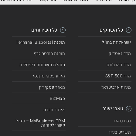
כל השווקים
כל השירותים
ישראליות בחו"ל
תוכנת Terminal Bizportal
מדד נאסד"ק
תוכנת בורסה גרף
מדד דאו ג'ונס
הנהלת חשבונות דיגיטלית
מדד 500 S&P
מידע עסקי פיננסי
מניות ארביטראז'
מאגר פסקי דין
BizMap
טאבו ישיר
איתור חברה
נסח טאבו
MyBusiness CRM – ניהול
קשרי לקוחות
תשריט בניין