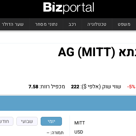
משפט
טכנולוגיה
רכב
נתוני מסחר
שער הדולר
AG )
שווי שוק (אלפי $):
מכפיל רווח:
7.58
222
-5%
יומי
שבועי
חודש
MITT
USD
תמורה:
--