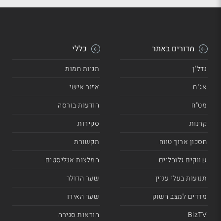
מדורים באתר
כללי
נדל"ן
תגיות חמות
אג"ח
אזור אישי
מט"ח
הודעות בורסה
קרנות
סקירות
חסכון ארוך טווח
תקשורת
שווקים גלובליים
המלצות אנליסטים
תנועות בעלי עניין
שער הדולר
מדדים למצב השוק
שער האירו
BizTV
הוראות סגירה