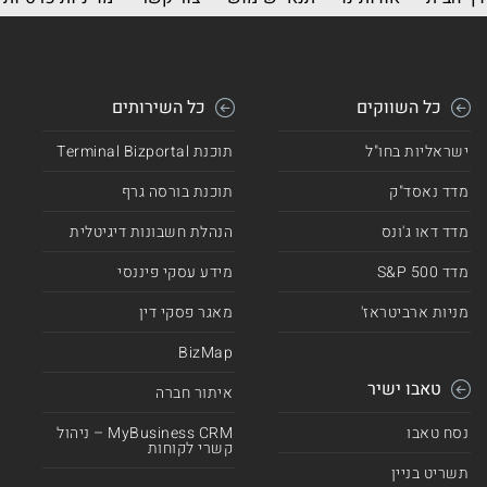
כל השווקים
כל השירותים
ישראליות בחו"ל
תוכנת Terminal Bizportal
מדד נאסד"ק
תוכנת בורסה גרף
מדד דאו ג'ונס
הנהלת חשבונות דיגיטלית
מדד 500 S&P
מידע עסקי פיננסי
מניות ארביטראז'
מאגר פסקי דין
BizMap
טאבו ישיר
איתור חברה
נסח טאבו
MyBusiness CRM – ניהול
קשרי לקוחות
תשריט בניין