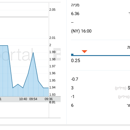
מניה
6.36
--
16:00 (NY)
0.25
-0.7
$
3
(מיליון)
-1
(מיליון)
ר
6