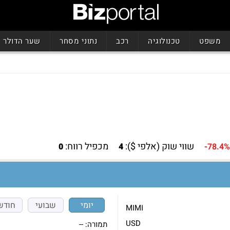
משפט
טכנולוגיה
רכב
נתוני מסחר
שער הדולר
שווי שוק (אלפי $):
מכפיל רווח:
0
4
-78.4%
יומי
שבועי
חודש
MIMI
USD
תמורה:
--