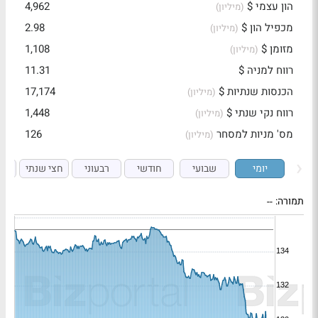
הון עצמי $
4,962
(מיליון)
מכפיל הון $
2.98
(מיליון)
מזומן $
1,108
(מיליון)
רווח למניה $
11.31
הכנסות שנתיות $
17,174
(מיליון)
רווח נקי שנתי $
1,448
(מיליון)
מס' מניות למסחר
126
(מיליון)
יומי
שבועי
חודשי
רבעוני
חצי שנתי
ש
תמורה:
--