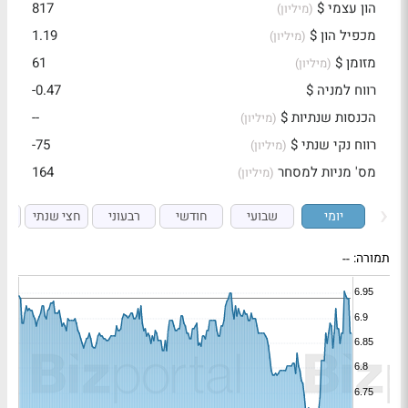
הון עצמי $
817
(מיליון)
מכפיל הון $
1.19
(מיליון)
מזומן $
61
(מיליון)
רווח למניה $
-0.47
הכנסות שנתיות $
--
(מיליון)
רווח נקי שנתי $
-75
(מיליון)
מס' מניות למסחר
164
(מיליון)
יומי
שבועי
חודשי
רבעוני
חצי שנתי
ש
תמורה:
--