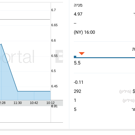
מניה
4.97
--
16:00 (NY)
5.5
-0.11
$
292
(מיליון)
1
(מיליון)
ר
5