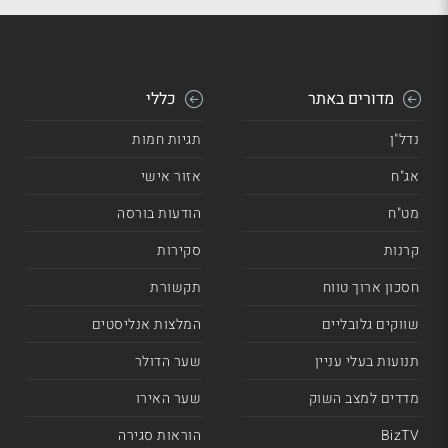
מדורים באתר
כללי
נדל"ן
תגיות חמות
אג"ח
אזור אישי
מט"ח
הודעות בורסה
קרנות
סקירות
חסכון ארוך טווח
תקשורת
שווקים גלובליים
המלצות אנליסטים
תנועות בעלי עניין
שער הדולר
מדדים למצב השוק
שער האירו
BizTV
הוראות סגירה