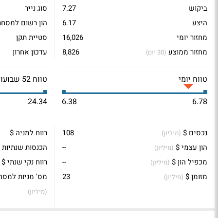
ביקוש
7.27
סוג נייר
היצע
6.17
הון רשום למסחר
מחזור יומי
16,026
סטיית תקן
מחזור ממוצע
8,826
עדכון אחרון
(30 יום)
טווח יומי
טווח 52 שבועות
24.34
6.38
6.78
נכסים $
108
רווח למניה $
(מיליון)
הון עצמי $
--
הכנסות שנתיות 
(מיליון)
מכפיל הון $
--
רווח נקי שנתי $
(מיליון)
מזומן $
23
מס' מניות למסח
(מיליון)
(מיליון)