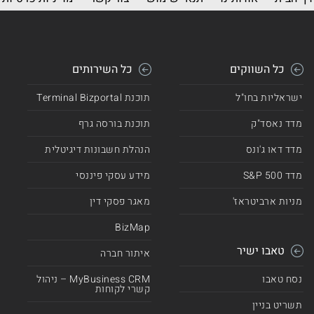
כל השווקים
כל השירותים
ישראליות בחו"ל
תוכנת Terminal Bizportal
מדד נאסד"ק
תוכנת בורסה גרף
מדד דאו ג'ונס
הנהלת חשבונות דיגיטלית
מדד 500 S&P
מידע עסקי פיננסי
מניות ארביטראז'
מאגר פסקי דין
BizMap
טאבו ישיר
איתור חברה
נסח טאבו
MyBusiness CRM – ניהול
קשרי לקוחות
תשריט בניין