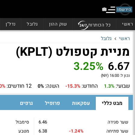
הירשמו
ראשי
שוק ההון
גלובל
נדל"ן
כל הכותרות
ראשי
גלובל
מניית קטפולט (KPLT)
3.25%
6.67
נכון ל:
16:00 (NY)
שבועי:
החודש:
השנה:
12 חודשים:
0%
0%
-15.3%
1.3%
מבט כללי
עסקאות
פרופיל
גרפים
שער סגירה
6.46
סימבול
שער פתיחה
-1.24%
6.38
מטבע