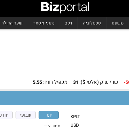
משפט
טכנולוגיה
רכב
נתוני מסחר
שער הדולר
שווי שוק (אלפי $):
מכפיל רווח:
5.55
31
-5
יומי
שבועי
חודש
KPLT
USD
תמורה:
--