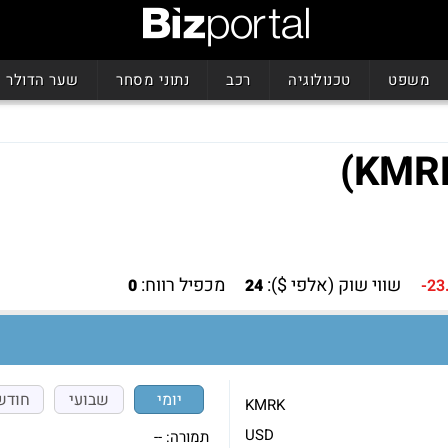
משפט
טכנולוגיה
רכב
נתוני מסחר
שער הדולר
שווי שוק (אלפי $):
מכפיל רווח:
0
24
-23
יומי
שבועי
חודש
KMRK
USD
תמורה:
--