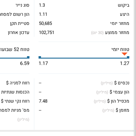
ביקוש
1.3
סוג נייר
היצע
1.11
הון רשום למסחר
מחזור יומי
50,685
סטיית תקן
מחזור ממוצע
102,751
עדכון אחרון
(30 יום)
טווח יומי
טווח 52 שבועות
6.59
1.17
1.27
נכסים $
--
רווח למניה $
(מיליון)
הון עצמי $
--
הכנסות שנתיות 
(מיליון)
מכפיל הון $
7.48
רווח נקי שנתי $
(מיליון)
מזומן $
--
מס' מניות למסח
(מיליון)
(מיליון)