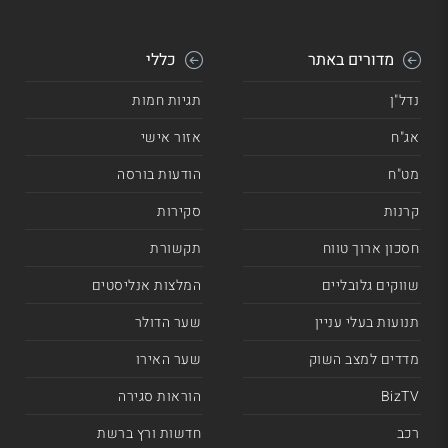
מדורים באתר
כללי
נדל"ן
תגיות חמות
אג"ח
אזור אישי
מט"ח
הודעות בורסה
קרנות
סקירות
חסכון ארוך טווח
תקשורת
שווקים גלובליים
המלצות אנליסטים
תנועות בעלי עניין
שער הדולר
מדדים למצב השוק
שער האירו
BizTV
הוראות סגירה
רכב
חדשות ורץ ברשת