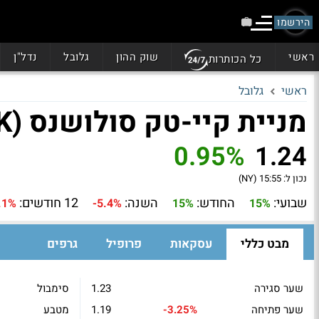
הירשמו
ראשי
שוק ההון
גלובל
נדל"ן
כל הכותרות
ראשי
גלובל
מניית קיי-טק סולושנס (KMRK)
0.95%
1.24
נכון ל:
15:55 (NY)
שבועי:
החודש:
השנה:
12 חודשים:
.1%
-5.4%
15%
15%
מבט כללי
עסקאות
פרופיל
גרפים
שער סגירה
1.23
סימבול
שער פתיחה
-3.25%
1.19
מטבע