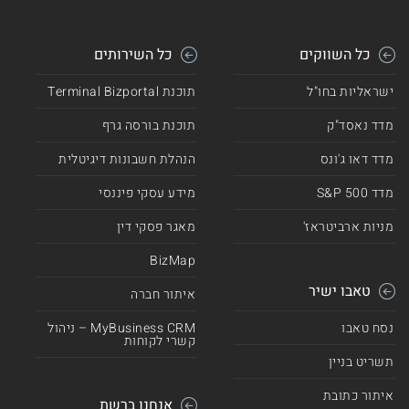
כל השווקים
כל השירותים
ישראליות בחו"ל
תוכנת Terminal Bizportal
מדד נאסד"ק
תוכנת בורסה גרף
מדד דאו ג'ונס
הנהלת חשבונות דיגיטלית
מדד 500 S&P
מידע עסקי פיננסי
מניות ארביטראז'
מאגר פסקי דין
BizMap
טאבו ישיר
איתור חברה
נסח טאבו
MyBusiness CRM – ניהול
קשרי לקוחות
תשריט בניין
איתור כתובת
אנחנו ברשת