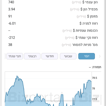
הון עצמי $
740
(מיליון)
מכפיל הון $
3.94
(מיליון)
מזומן $
91
(מיליון)
רווח למניה $
-6.01
הכנסות שנתיות $
--
(מיליון)
רווח נקי שנתי $
-212
(מיליון)
מס' מניות למסחר
38
(מיליון)
יומי
שבועי
חודשי
רבעוני
חצי שנתי
ש
תמורה:
--