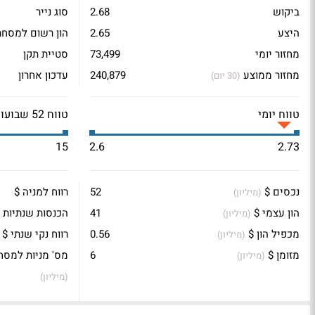
ביקוש
2.68
סוג נייר
היצע
2.65
הון רשום למסחר
מחזור יומי
73,499
סטיית תקן
מחזור ממוצע
240,879
עדכון אחרון
(30 יום)
טווח יומי
טווח 52 שבועות
15
2.6
2.73
נכסים $
52
רווח למניה $
(מיליון)
הון עצמי $
41
הכנסות שנתיות 
(מיליון)
מכפיל הון $
0.56
רווח נקי שנתי $
(מיליון)
מזומן $
6
מס' מניות למסח
(מיליון)
(מיליון)