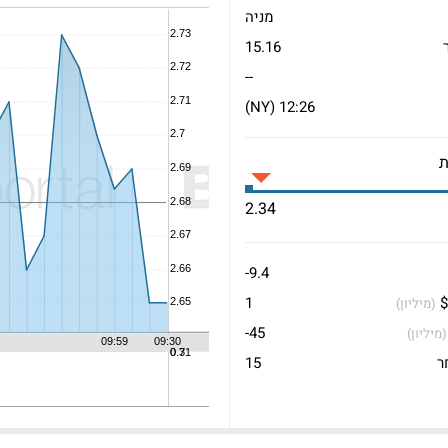
מניה
15.16
--
12:26 (NY)
2.34
-9.4
$
1
(מיליון)
-45
(מיליון)
ר
15