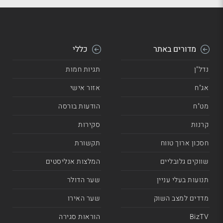
מדורים באתר
כללי
נדל"ן
תגיות חמות
אג"ח
אזור אישי
מט"ח
הודעות בורסה
קרנות
סקירות
חסכון ארוך טווח
תקשורת
שווקים גלובליים
המלצות אנליסטים
תנועות בעלי עניין
שער הדולר
מדדים למצב השוק
שער האירו
BizTV
הוראות סגירה