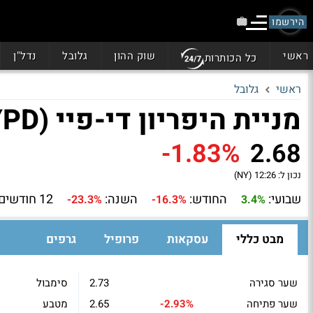
הירשמו
ראשי
שוק ההון
גלובל
נדל"ן
כל הכותרות
ראשי
גלובל
מניית היפריון די-פיי (HYPD)
-1.83%
2.68
נכון ל:
12:26 (NY)
שבועי:
החודש:
השנה:
12 חודשים:
-23.3%
-16.3%
3.4%
מבט כללי
עסקאות
פרופיל
גרפים
שער סגירה
2.73
סימבול
שער פתיחה
-2.93%
2.65
מטבע