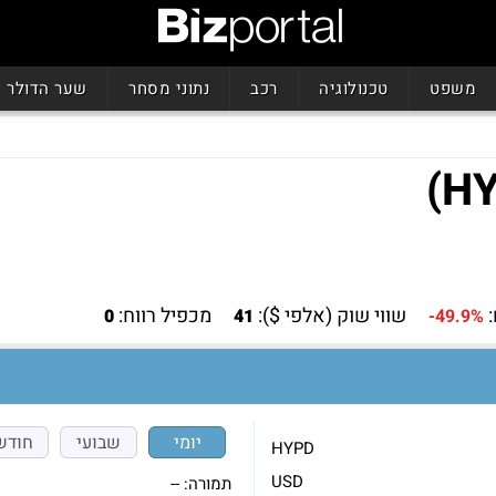
משפט
טכנולוגיה
רכב
נתוני מסחר
שער הדולר
שווי שוק (אלפי $):
מכפיל רווח:
0
41
-49.9%
יומי
שבועי
חודש
HYPD
USD
תמורה:
--