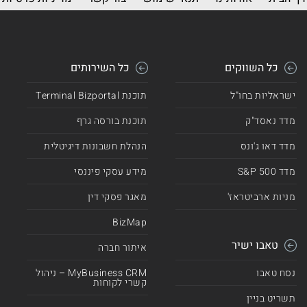
כל השווקים
כל השירותים
ישראליות בחו"ל
תוכנת Terminal Bizportal
מדד נאסד"ק
תוכנת בורסה גרף
מדד דאו ג'ונס
הנהלת חשבונות דיגיטלית
מדד 500 S&P
מידע עסקי פיננסי
מניות ארביטראז'
מאגר פסקי דין
BizMap
טאבו ישיר
איתור חברה
נסח טאבו
MyBusiness CRM – ניהול
קשרי לקוחות
תשריט בניין