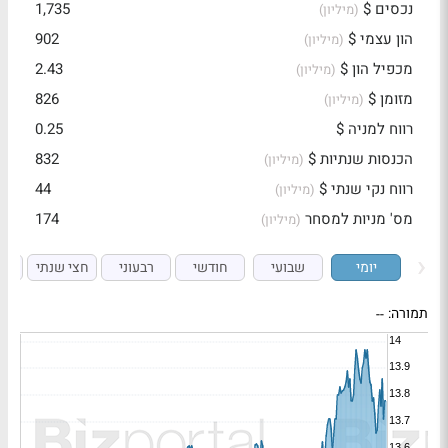
נכסים $
1,735
(מיליון)
הון עצמי $
902
(מיליון)
מכפיל הון $
2.43
(מיליון)
מזומן $
826
(מיליון)
רווח למניה $
0.25
הכנסות שנתיות $
832
(מיליון)
רווח נקי שנתי $
44
(מיליון)
מס' מניות למסחר
174
(מיליון)
יומי
שבועי
חודשי
רבעוני
חצי שנתי
ש
תמורה:
--