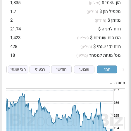
הון עצמי $
1,835
(מיליון)
מכפיל הון $
1.7
(מיליון)
מזומן $
2
(מיליון)
רווח למניה $
21.74
הכנסות שנתיות $
1,423
(מיליון)
רווח נקי שנתי $
428
(מיליון)
מס' מניות למסחר
18
(מיליון)
יומי
שבועי
חודשי
רבעוני
חצי שנתי
ש
תמורה:
--