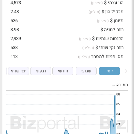
הון עצמי $
4,573
(מיליון)
מכפיל הון $
2.43
(מיליון)
מזומן $
526
(מיליון)
רווח למניה $
3.98
הכנסות שנתיות $
2,939
(מיליון)
רווח נקי שנתי $
538
(מיליון)
מס' מניות למסחר
113
(מיליון)
יומי
שבועי
חודשי
רבעוני
חצי שנתי
ש
תמורה:
--