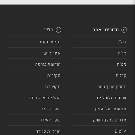
מדורים באתר
כללי
נדל"ן
תגיות חמות
אג"ח
אזור אישי
מט"ח
הודעות בורסה
קרנות
סקירות
חסכון ארוך טווח
תקשורת
שווקים גלובליים
המלצות אנליסטים
תנועות בעלי עניין
שער הדולר
מדדים למצב השוק
שער האירו
BizTV
הוראות סגירה