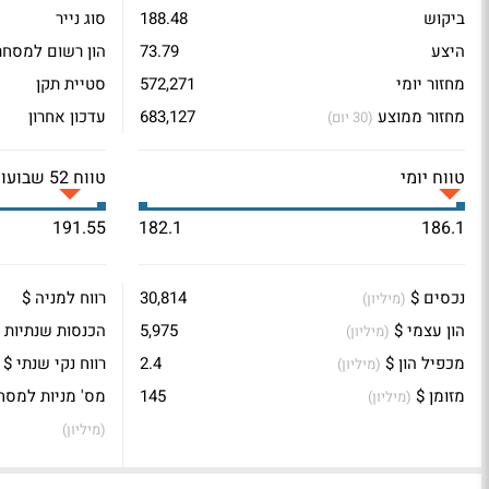
ביקוש
188.48
סוג נייר
היצע
73.79
הון רשום למסחר
מחזור יומי
572,271
סטיית תקן
מחזור ממוצע
683,127
עדכון אחרון
(30 יום)
טווח יומי
טווח 52 שבועות
191.55
182.1
186.1
נכסים $
30,814
רווח למניה $
(מיליון)
הון עצמי $
5,975
הכנסות שנתיות 
(מיליון)
מכפיל הון $
2.4
רווח נקי שנתי $
(מיליון)
מזומן $
145
מס' מניות למסח
(מיליון)
(מיליון)