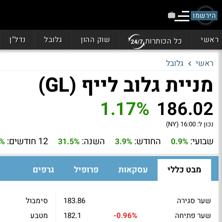
הירשמו
ראשי
שוק ההון
גלובל
נדל"ן
כל הכותרות
ראשי
גלובל
מניית גלוב לייף (GL)
1.17%
186.02
נכון ל:
16:00 (NY)
שבועי:
החודש:
השנה:
12 חודשים:
2%
31.5%
3.9%
0.9%
מבט כללי
עסקאות
פרופיל
גרפים
שער סגירה
183.86
סימבול
שער פתיחה
-0.96%
182.1
מטבע