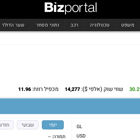
משפט
טכנולוגיה
רכב
נתוני מסחר
שער הדולר
שווי שוק (אלפי $):
מכפיל רווח:
11.96
14,277
30.
יומי
שבועי
חודש
GL
USD
תמורה:
--