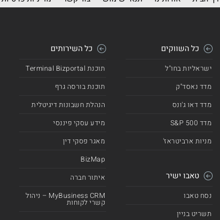
כל השווקים
כל השירותים
ישראליות בחו"ל
תוכנת Terminal Bizportal
מדד נאסד"ק
תוכנת בורסה גרף
מדד דאו ג'ונס
הנהלת חשבונות דיגיטלית
מדד 500 S&P
מידע עסקי פיננסי
מניות ארביטראז'
מאגר פסקי דין
BizMap
טאבו ישיר
איתור חברה
נסח טאבו
MyBusiness CRM – ניהול
קשרי לקוחות
תשריט בניין