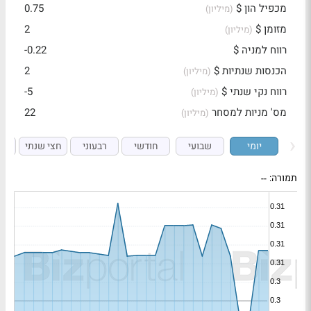
מכפיל הון $
0.75
(מיליון)
מזומן $
2
(מיליון)
רווח למניה $
-0.22
הכנסות שנתיות $
2
(מיליון)
רווח נקי שנתי $
-5
(מיליון)
מס' מניות למסחר
22
(מיליון)
יומי
שבועי
חודשי
רבעוני
חצי שנתי
ש
תמורה:
--