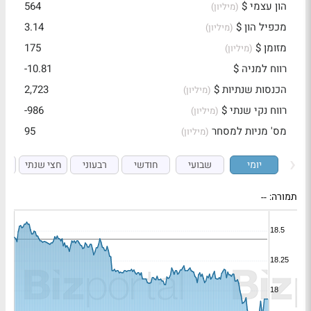
הון עצמי $
564
(מיליון)
מכפיל הון $
3.14
(מיליון)
מזומן $
175
(מיליון)
רווח למניה $
-10.81
הכנסות שנתיות $
2,723
(מיליון)
רווח נקי שנתי $
-986
(מיליון)
מס' מניות למסחר
95
(מיליון)
יומי
שבועי
חודשי
רבעוני
חצי שנתי
ש
תמורה:
--