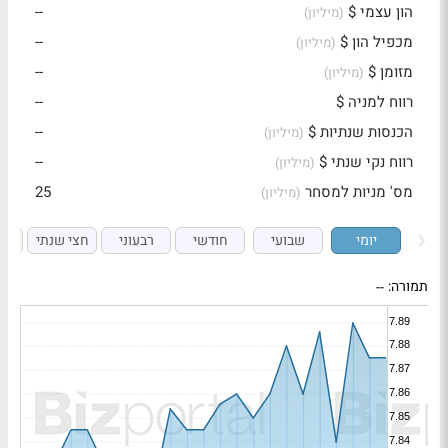
הון עצמי $
--
(מיליון)
מכפיל הון $
--
(מיליון)
מזומן $
--
(מיליון)
רווח למניה $
--
הכנסות שנתיות $
--
(מיליון)
רווח נקי שנתי $
--
(מיליון)
מס' מניות למסחר
25
(מיליון)
יומי
שבועי
חודשי
רבעוני
חצי שנתי
ש
תמורה:
--