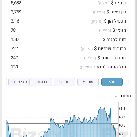
נכסים $
5,688
(מיליון)
הון עצמי $
2,759
(מיליון)
מכפיל הון $
3.16
(מיליון)
מזומן $
78
(מיליון)
רווח למניה $
1.87
הכנסות שנתיות $
727
(מיליון)
רווח נקי שנתי $
247
(מיליון)
מס' מניות למסחר
133
(מיליון)
יומי
שבועי
חודשי
רבעוני
חצי שנתי
ש
תמורה:
--