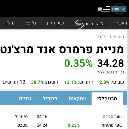
הירשמו
ראשי
שוק ההון
גלובל
נדל"ן
כל הכותרות
ראשי
גלובל
מניית פרמרס אנד מרצ'נטס בנ
0.35%
34.28
נכון ל:
16:00 (NY)
שבועי:
החודש:
השנה:
12 חודשים:
%
38.7%
13.1%
2.8%
מבט כללי
עסקאות
פרופיל
גרפים
שער סגירה
34.16
סימבול
שער פתיחה
0.23%
34.24
מטבע