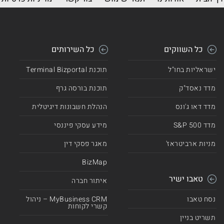
כל השווקים
כל השירותים
ישראליות בחו"ל
תוכנת Terminal Bizportal
מדד נאסד"ק
תוכנת בורסה גרף
מדד דאו ג'ונס
הנהלת חשבונות דיגיטלית
מדד 500 S&P
מידע עסקי פיננסי
מניות ארביטראז'
מאגר פסקי דין
BizMap
טאבו ישיר
איתור חברה
נסח טאבו
MyBusiness CRM – ניהול
קשרי לקוחות
תשריט בניין