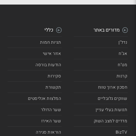
מדורים באתר
כללי
נדל"ן
תגיות חמות
אג"ח
אזור אישי
מט"ח
הודעות בורסה
קרנות
סקירות
חסכון ארוך טווח
תקשורת
שווקים גלובליים
המלצות אנליסטים
תנועות בעלי עניין
שער הדולר
מדדים למצב השוק
שער האירו
BizTV
הוראות סגירה