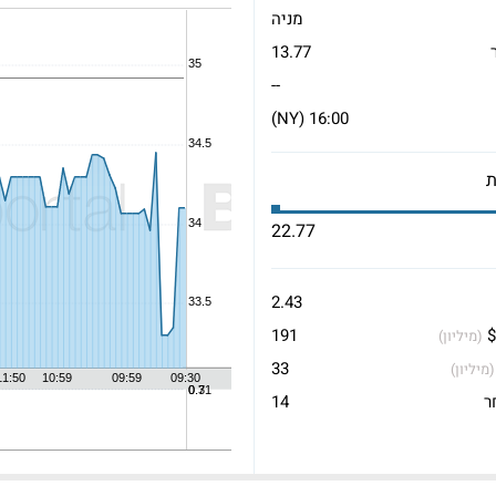
מניה
13.77
--
16:00 (NY)
22.77
2.43
$
191
(מיליון)
33
(מיליון)
ר
14