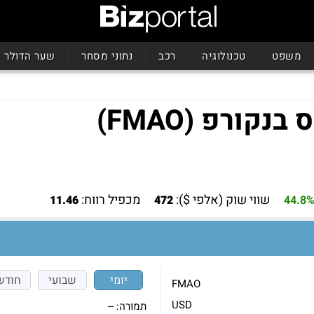
משפט
טכנולוגיה
רכב
נתוני מסחר
שער הדולר
קורפ (FMAO)
שווי שוק (אלפי $):
מכפיל רווח:
11.46
472
44.8
יומי
שבועי
חודש
FMAO
USD
תמורה:
--