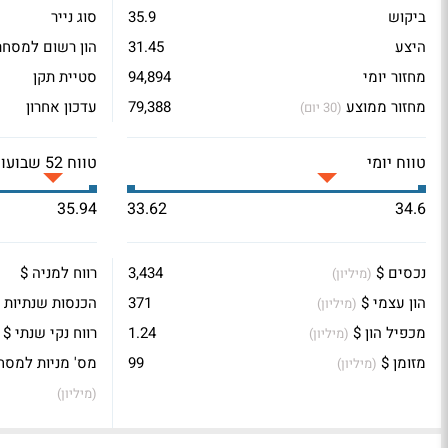
ביקוש
35.9
סוג נייר
היצע
31.45
הון רשום למסחר
מחזור יומי
94,894
סטיית תקן
מחזור ממוצע
79,388
עדכון אחרון
(30 יום)
טווח יומי
טווח 52 שבועות
35.94
33.62
34.6
נכסים $
3,434
רווח למניה $
(מיליון)
הון עצמי $
371
הכנסות שנתיות 
(מיליון)
מכפיל הון $
1.24
רווח נקי שנתי $
(מיליון)
מזומן $
99
מס' מניות למסח
(מיליון)
(מיליון)