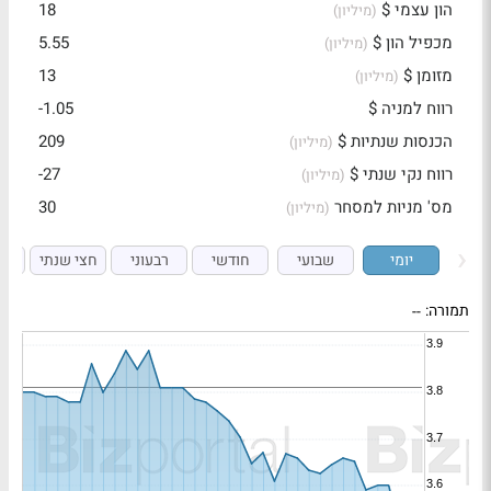
הון עצמי $
18
(מיליון)
מכפיל הון $
5.55
(מיליון)
מזומן $
13
(מיליון)
רווח למניה $
-1.05
הכנסות שנתיות $
209
(מיליון)
רווח נקי שנתי $
-27
(מיליון)
מס' מניות למסחר
30
(מיליון)
יומי
שבועי
חודשי
רבעוני
חצי שנתי
ש
תמורה:
--