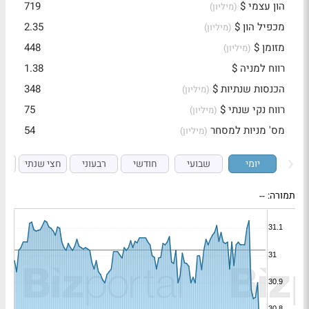
הון עצמי $
719
(מיליון)
מכפיל הון $
2.35
(מיליון)
מזומן $
448
(מיליון)
רווח למניה $
1.38
הכנסות שנתיות $
348
(מיליון)
רווח נקי שנתי $
75
(מיליון)
מס' מניות למסחר
54
(מיליון)
יומי
שבועי
חודשי
רבעוני
חצי שנתי
ש
תמורה:
--