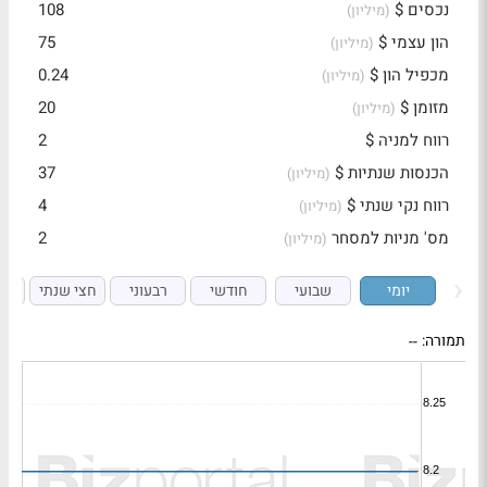
נכסים $
108
(מיליון)
הון עצמי $
75
(מיליון)
מכפיל הון $
0.24
(מיליון)
מזומן $
20
(מיליון)
רווח למניה $
2
הכנסות שנתיות $
37
(מיליון)
רווח נקי שנתי $
4
(מיליון)
מס' מניות למסחר
2
(מיליון)
יומי
שבועי
חודשי
רבעוני
חצי שנתי
ש
תמורה:
--