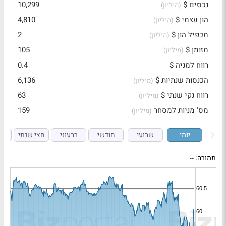
נכסים $
10,299
(מיליון)
הון עצמי $
4,810
(מיליון)
מכפיל הון $
2
(מיליון)
מזומן $
105
(מיליון)
רווח למניה $
0.4
הכנסות שנתיות $
6,136
(מיליון)
רווח נקי שנתי $
63
(מיליון)
מס' מניות למסחר
159
(מיליון)
יומי
שבועי
חודשי
רבעוני
חצי שנתי
ש
תמורה:
--