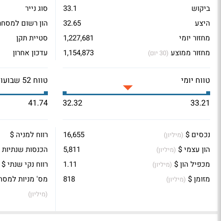
ביקוש
33.1
סוג נייר
היצע
32.65
הון רשום למסחר
מחזור יומי
1,227,681
סטיית תקן
מחזור ממוצע
1,154,873
עדכון אחרון
(30 יום)
טווח יומי
טווח 52 שבועות
41.74
32.32
33.21
נכסים $
16,655
רווח למניה $
(מיליון)
הון עצמי $
5,811
הכנסות שנתיות 
(מיליון)
מכפיל הון $
1.11
רווח נקי שנתי $
(מיליון)
מזומן $
818
מס' מניות למסח
(מיליון)
(מיליון)