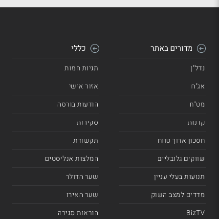
מדורים באתר
כללי
נדל"ן
תגיות חמות
אג"ח
אזור אישי
מט"ח
הודעות בורסה
קרנות
סקירות
חסכון ארוך טווח
תקשורת
שווקים גלובליים
המלצות אנליסטים
תנועות בעלי עניין
שער הדולר
מדדים למצב השוק
שער האירו
BizTV
הוראות סגירה