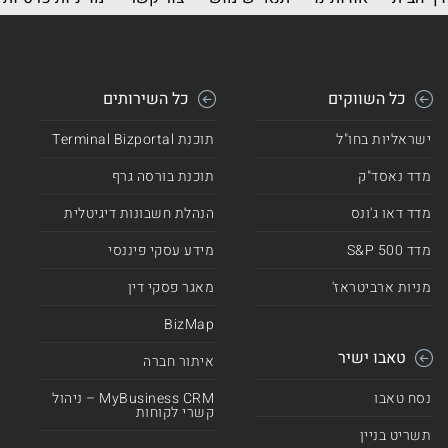
כל השווקים
כל השירותים
ישראליות בחו"ל
תוכנת Terminal Bizportal
מדד נאסד"ק
תוכנת בורסה גרף
מדד דאו ג'ונס
הנהלת חשבונות דיגיטלית
מדד 500 S&P
מידע עסקי פיננסי
מניות ארביטראז'
מאגר פסקי דין
BizMap
טאבו ישיר
איתור חברה
נסח טאבו
MyBusiness CRM – ניהול
קשרי לקוחות
תשריט בניין