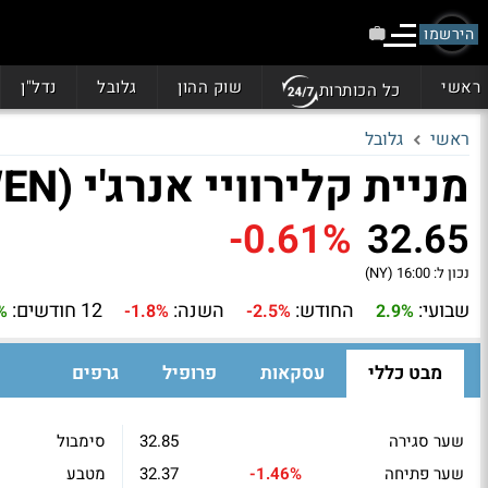
הירשמו
ראשי
שוק ההון
גלובל
נדל"ן
כל הכותרות
ראשי
גלובל
מניית קלירוויי אנרג'י (CWEN)
-0.61%
32.65
נכון ל:
16:00 (NY)
שבועי:
החודש:
השנה:
12 חודשים:
%
-1.8%
-2.5%
2.9%
מבט כללי
עסקאות
פרופיל
גרפים
שער סגירה
32.85
סימבול
שער פתיחה
-1.46%
32.37
מטבע