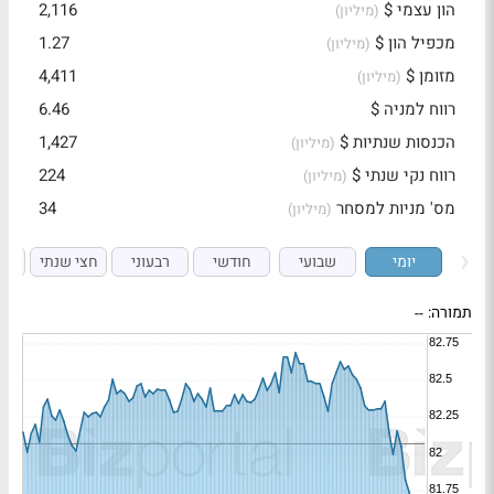
הון עצמי $
2,116
(מיליון)
מכפיל הון $
1.27
(מיליון)
מזומן $
4,411
(מיליון)
רווח למניה $
6.46
הכנסות שנתיות $
1,427
(מיליון)
רווח נקי שנתי $
224
(מיליון)
מס' מניות למסחר
34
(מיליון)
יומי
שבועי
חודשי
רבעוני
חצי שנתי
ש
תמורה:
--