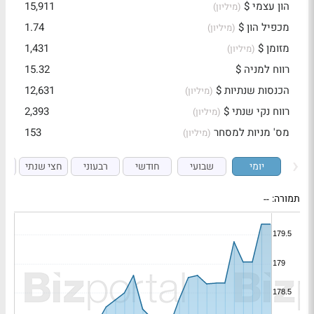
הון עצמי $
15,911
(מיליון)
מכפיל הון $
1.74
(מיליון)
מזומן $
1,431
(מיליון)
רווח למניה $
15.32
הכנסות שנתיות $
12,631
(מיליון)
רווח נקי שנתי $
2,393
(מיליון)
מס' מניות למסחר
153
(מיליון)
יומי
שבועי
חודשי
רבעוני
חצי שנתי
ש
תמורה:
--