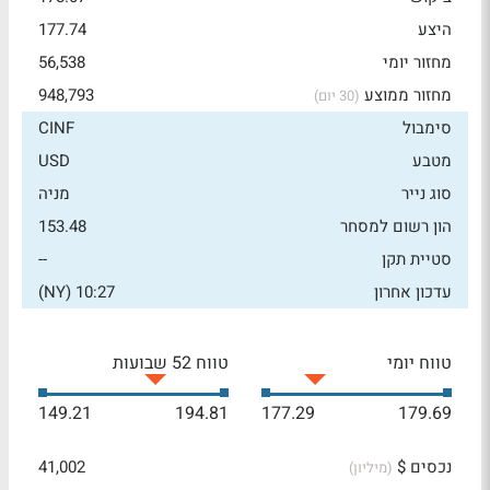
היצע
177.74
מחזור יומי
56,538
מחזור ממוצע
948,793
(30 יום)
סימבול
CINF
מטבע
USD
סוג נייר
מניה
הון רשום למסחר
153.48
סטיית תקן
--
עדכון אחרון
10:27 (NY)
טווח יומי
טווח 52 שבועות
149.21
194.81
177.29
179.69
נכסים $
41,002
(מיליון)