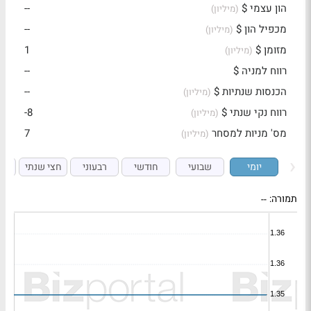
הון עצמי $
--
(מיליון)
מכפיל הון $
--
(מיליון)
מזומן $
1
(מיליון)
רווח למניה $
--
הכנסות שנתיות $
--
(מיליון)
רווח נקי שנתי $
-8
(מיליון)
מס' מניות למסחר
7
(מיליון)
יומי
שבועי
חודשי
רבעוני
חצי שנתי
ש
תמורה:
--