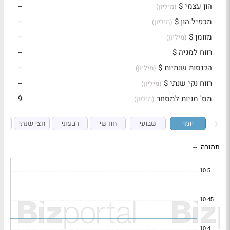
הון עצמי $
--
(מיליון)
מכפיל הון $
--
(מיליון)
מזומן $
--
(מיליון)
רווח למניה $
--
הכנסות שנתיות $
--
(מיליון)
רווח נקי שנתי $
--
(מיליון)
מס' מניות למסחר
9
(מיליון)
יומי
שבועי
חודשי
רבעוני
חצי שנתי
ש
תמורה:
--