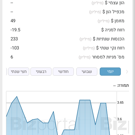
הון עצמי $
--
(מיליון)
מכפיל הון $
--
(מיליון)
מזומן $
49
(מיליון)
רווח למניה $
-19.5
הכנסות שנתיות $
233
(מיליון)
רווח נקי שנתי $
-103
(מיליון)
מס' מניות למסחר
6
(מיליון)
יומי
שבועי
חודשי
רבעוני
חצי שנתי
ש
תמורה:
--