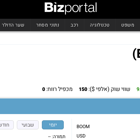
משפט
טכנולוגיה
רכב
נתוני מסחר
שער הדולר
שווי שוק (אלפי $):
מכפיל רווח:
0
150
9
יומי
שבועי
חודש
BOOM
USD
תמורה:
--