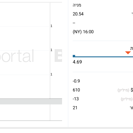
מניה
20.54
--
16:00 (NY)
4.69
-0.9
$
610
(מיליון)
-13
(מיליון)
ר
21