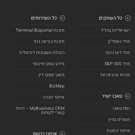
כל השווקים
כל השירותים
ישראליות בחו"ל
תוכנת Terminal Bizportal
מדד נאסד"ק
תוכנת בורסה גרף
מדד דאו ג'ונס
הנהלת חשבונות דיגיטלית
מדד 500 S&P
מידע עסקי פיננסי
מניות ארביטראז'
מאגר פסקי דין
BizMap
טאבו ישיר
איתור חברה
נסח טאבו
MyBusiness CRM – ניהול
קשרי לקוחות
תשריט בניין
איתור כתובת
אנחנו ברשת