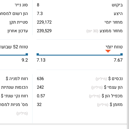
ביקוש
8
סוג נייר
היצע
7.3
הון רשום למסחר
מחזור יומי
229,172
סטיית תקן
מחזור ממוצע
239,529
עדכון אחרון
(30 יום)
טווח יומי
טווח 52 שבועות
9.2
7.13
7.67
נכסים $
636
רווח למניה $
(מיליון)
הון עצמי $
242
הכנסות שנתיות 
(מיליון)
מכפיל הון $
0.57
רווח נקי שנתי $
(מיליון)
מזומן $
32
מס' מניות למסח
(מיליון)
(מיליון)