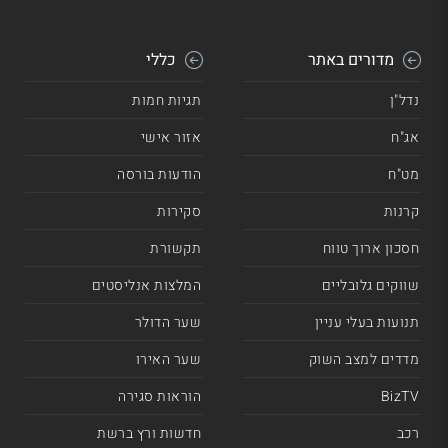
מדורים באתר
כללי
נדל"ן
תגיות חמות
אג"ח
אזור אישי
מט"ח
הודעות בורסה
קרנות
סקירות
חסכון ארוך טווח
תקשורת
שווקים גלובליים
המלצות אנליסטים
תנועות בעלי עניין
שער הדולר
מדדים למצב השוק
שער האירו
BizTV
הוראות סגירה
רכב
חדשות ורץ ברשת