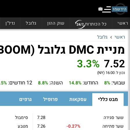
הירשמו
ראשי
שוק ההון
גלובל
נדל"ן
כל הכותרות
ראשי
גלובל
מניית DMC גלובל (BOOM)
3.3%
7.52
נכון ל:
16:00 (NY)
שבועי:
החודש:
השנה:
12 חודשים:
.5%
8.8%
14.8%
8%
מבט כללי
עסקאות
פרופיל
גרפים
שער סגירה
7.28
סימבול
שער פתיחה
-0.27%
7.26
מטבע