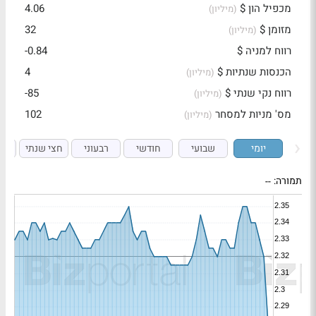
מכפיל הון $
4.06
(מיליון)
מזומן $
32
(מיליון)
רווח למניה $
-0.84
הכנסות שנתיות $
4
(מיליון)
רווח נקי שנתי $
-85
(מיליון)
מס' מניות למסחר
102
(מיליון)
יומי
שבועי
חודשי
רבעוני
חצי שנתי
ש
תמורה:
--