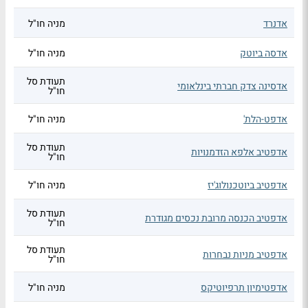
אדנרד
מניה חו"ל
אדסה ביוטק
מניה חו"ל
תעודת סל
אדסינה צדק חברתי בינלאומי
חו"ל
אדפט-הלת'
מניה חו"ל
תעודת סל
אדפטיב אלפא הזדמנויות
חו"ל
אדפטיב ביוטכנולוג'יז
מניה חו"ל
תעודת סל
אדפטיב הכנסה מרובת נכסים מגודרת
חו"ל
תעודת סל
אדפטיב מניות נבחרות
חו"ל
אדפטימיון תרפיוטיקס
מניה חו"ל