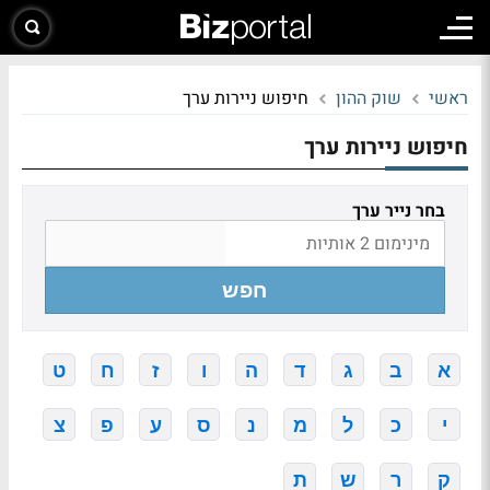
ראשי
שוק ההון
חיפוש ניירות ערך
חיפוש ניירות ערך
בחר נייר ערך
חפש
א
ב
ג
ד
ה
ו
ז
ח
ט
י
כ
ל
מ
נ
ס
ע
פ
צ
ק
ר
ש
ת