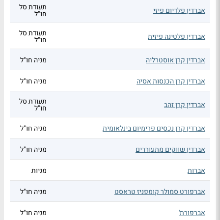
תעודת סל
אברדין פלדיום פיזי
חו"ל
תעודת סל
אברדין פלטינה פיזית
חו"ל
אברדין קרן אוסטרליה
מניה חו"ל
אברדין קרן הכנסות אסיה
מניה חו"ל
תעודת סל
אברדין קרן זהב
חו"ל
אברדין קרן נכסים פרימיום בינלאומית
מניה חו"ל
אברדין שווקים מתעוררים
מניה חו"ל
אברות
מניות
אברפורט סמולר קומפניז טראסט
מניה חו"ל
אברפורת'
מניה חו"ל