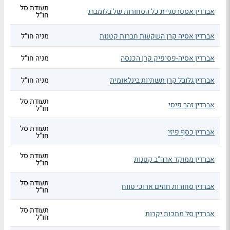
תעודת סל
אברדין אסטרטגיית כל הסחורות של בלומברג
חו"ל
אברדין אסיה קרן השקעות חברות קטנות
מניה חו"ל
אברדין אסיה-פסיפיק קרן הכנסה
מניה חו"ל
אברדין גלובל קרן תשתיות בינלאומית
מניה חו"ל
תעודת סל
אברדין זהב פיסי
חו"ל
תעודת סל
אברדין כסף פיזי
חו"ל
תעודת סל
אברדין ממוקד ארה"ב קטנות
חו"ל
תעודת סל
אברדין סחורות חוזים ארוכי טווח
חו"ל
תעודת סל
אברדין סל מתכות יקרות
חו"ל