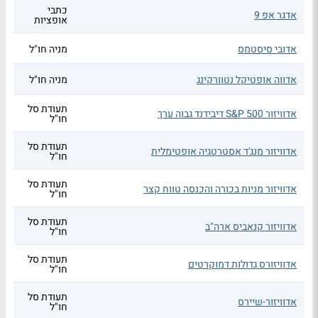
כתבי
אדגר אפ 9
אופציות
אדובי סיסטמס
מניה חו"ל
אדווה אופטיקל נטוורקינג
מניה חו"ל
תעודת סל
אדוויזור S&P 500 דיבידנד גבוה ערך
חו"ל
תעודת סל
אדוויזור מנג'ד אסטרטגיה אופטימלית
חו"ל
תעודת סל
אדוויזור מניות בכורה והכנסה טווח קצר
חו"ל
תעודת סל
אדוויזור קנאביס ארה"ב
חו"ל
תעודת סל
אדוויזורס גדולות דמוקרטים
חו"ל
תעודת סל
אדוויזור-שיירס
חו"ל