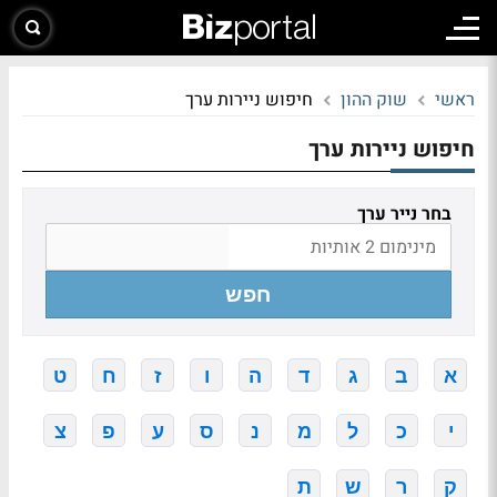
ראשי
שוק ההון
חיפוש ניירות ערך
חיפוש ניירות ערך
בחר נייר ערך
חפש
א
ב
ג
ד
ה
ו
ז
ח
ט
י
כ
ל
מ
נ
ס
ע
פ
צ
ק
ר
ש
ת