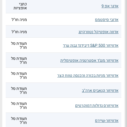
כתבי
אדגר אפ 9
אופציות
אדובי סיסטמס
מניה חו"ל
אדווה אופטיקל נטוורקינג
מניה חו"ל
תעודת סל
אדוויזור S&P 500 דיבידנד גבוה ערך
חו"ל
תעודת סל
אדוויזור מנג'ד אסטרטגיה אופטימלית
חו"ל
תעודת סל
אדוויזור מניות בכורה והכנסה טווח קצר
חו"ל
תעודת סל
אדוויזור קנאביס ארה"ב
חו"ל
תעודת סל
אדוויזורס גדולות דמוקרטים
חו"ל
תעודת סל
אדוויזור-שיירס
חו"ל