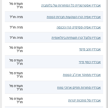
תעודת סל
אברדין אסטרטגיית כל הסחורות של בלומברג
חו"ל
אברדין אסיה קרן השקעות חברות קטנות
מניה חו"ל
אברדין אסיה-פסיפיק קרן הכנסה
מניה חו"ל
אברדין גלובל קרן תשתיות בינלאומית
מניה חו"ל
תעודת סל
אברדין זהב פיסי
חו"ל
תעודת סל
אברדין כסף פיזי
חו"ל
תעודת סל
אברדין ממוקד ארה"ב קטנות
חו"ל
תעודת סל
אברדין סחורות חוזים ארוכי טווח
חו"ל
תעודת סל
אברדין סל מתכות יקרות
חו"ל