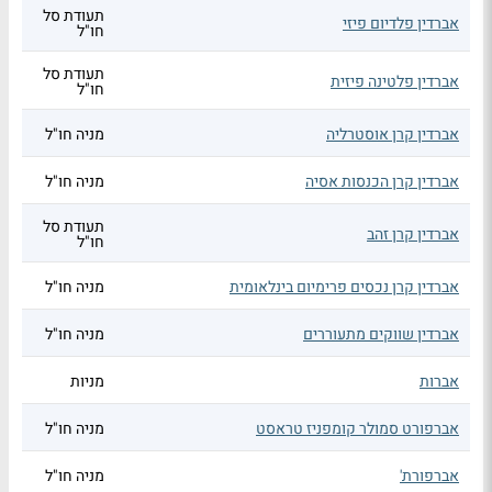
תעודת סל
אברדין פלדיום פיזי
חו"ל
תעודת סל
אברדין פלטינה פיזית
חו"ל
אברדין קרן אוסטרליה
מניה חו"ל
אברדין קרן הכנסות אסיה
מניה חו"ל
תעודת סל
אברדין קרן זהב
חו"ל
אברדין קרן נכסים פרימיום בינלאומית
מניה חו"ל
אברדין שווקים מתעוררים
מניה חו"ל
אברות
מניות
אברפורט סמולר קומפניז טראסט
מניה חו"ל
אברפורת'
מניה חו"ל