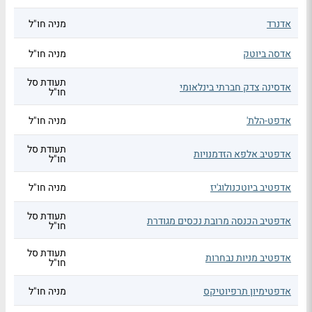
אדנרד
מניה חו"ל
אדסה ביוטק
מניה חו"ל
תעודת סל
אדסינה צדק חברתי בינלאומי
חו"ל
אדפט-הלת'
מניה חו"ל
תעודת סל
אדפטיב אלפא הזדמנויות
חו"ל
אדפטיב ביוטכנולוג'יז
מניה חו"ל
תעודת סל
אדפטיב הכנסה מרובת נכסים מגודרת
חו"ל
תעודת סל
אדפטיב מניות נבחרות
חו"ל
אדפטימיון תרפיוטיקס
מניה חו"ל