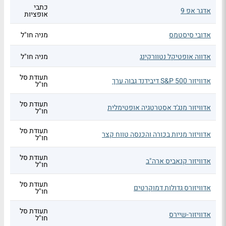
כתבי
אדגר אפ 9
אופציות
אדובי סיסטמס
מניה חו"ל
אדווה אופטיקל נטוורקינג
מניה חו"ל
תעודת סל
אדוויזור S&P 500 דיבידנד גבוה ערך
חו"ל
תעודת סל
אדוויזור מנג'ד אסטרטגיה אופטימלית
חו"ל
תעודת סל
אדוויזור מניות בכורה והכנסה טווח קצר
חו"ל
תעודת סל
אדוויזור קנאביס ארה"ב
חו"ל
תעודת סל
אדוויזורס גדולות דמוקרטים
חו"ל
תעודת סל
אדוויזור-שיירס
חו"ל