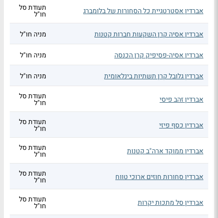
תעודת סל
אברדין אסטרטגיית כל הסחורות של בלומברג
חו"ל
אברדין אסיה קרן השקעות חברות קטנות
מניה חו"ל
אברדין אסיה-פסיפיק קרן הכנסה
מניה חו"ל
אברדין גלובל קרן תשתיות בינלאומית
מניה חו"ל
תעודת סל
אברדין זהב פיסי
חו"ל
תעודת סל
אברדין כסף פיזי
חו"ל
תעודת סל
אברדין ממוקד ארה"ב קטנות
חו"ל
תעודת סל
אברדין סחורות חוזים ארוכי טווח
חו"ל
תעודת סל
אברדין סל מתכות יקרות
חו"ל