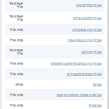
תעודת סל
אברדין פלדיום פיזי
חו"ל
תעודת סל
אברדין פלטינה פיזית
חו"ל
אברדין קרן אוסטרליה
מניה חו"ל
אברדין קרן הכנסות אסיה
מניה חו"ל
תעודת סל
אברדין קרן זהב
חו"ל
אברדין קרן נכסים פרימיום בינלאומית
מניה חו"ל
אברדין שווקים מתעוררים
מניה חו"ל
אברות
מניות
אברפורט סמולר קומפניז טראסט
מניה חו"ל
אברפורת'
מניה חו"ל