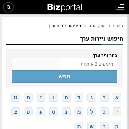
ראשי
שוק ההון
חיפוש ניירות ערך
חיפוש ניירות ערך
בחר נייר ערך
חפש
א
ב
ג
ד
ה
ו
ז
ח
ט
י
כ
ל
מ
נ
ס
ע
פ
צ
ק
ר
ש
ת