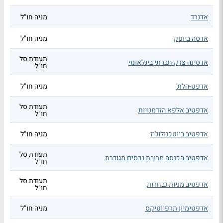
אדנרד
מניה חו"ל
אדסה ביוטק
מניה חו"ל
תעודת סל
אדסינה צדק חברתי בינלאומי
חו"ל
אדפט-הלת'
מניה חו"ל
תעודת סל
אדפטיב אלפא הזדמנויות
חו"ל
אדפטיב ביוטכנולוג'יז
מניה חו"ל
תעודת סל
אדפטיב הכנסה מרובת נכסים מגודרת
חו"ל
תעודת סל
אדפטיב מניות נבחרות
חו"ל
אדפטימיון תרפיוטיקס
מניה חו"ל