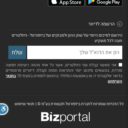
הרשמה לדיוור
הירשם לסיכום היומי של שוק ההון ולמבזקים של ביזפורטל - ניוזלטרים
חובה לכל משקיע
אני מאשר קבלת שני ניוזלטרים, אשר כל אחד מהווה רשימת תפוצה
נפרדת, בנושאים סיכום יומי והתראות חמות וקבלת דיוורים פרסומיים
בדואר אלקטרוני ו/ או באמצעות הסלולר בהתאם למפורט בסעיף 10
בתנאי
השימוש
כל הזכויות שמורות לחברת ביזפורטל תקשורת בע"מ ©
|
תנאי שימוש