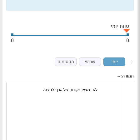
טווח יומי
0
0
יומי
שבועי
מקסימום
תמורה:
--