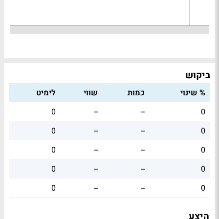
ביקוש
% שינוי
כמות
שווי
לימיט
0
--
--
0
0
--
--
0
0
--
--
0
0
--
--
0
0
--
--
0
היצע