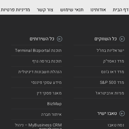
דף הבית
אודותינו
תנאי שימוש
צור קשר
מדיניות פרטיות
כל השווקים
כל השירותים
ישראליות בחו"ל
תוכנת Terminal Bizportal
מדד נאסד"ק
תוכנת בורסה גרף
מדד דאו ג'ונס
הנהלת חשבונות דיגיטלית
מדד 500 S&P
מידע עסקי פיננסי
מניות ארביטראז'
מאגר פסקי דין
BizMap
טאבו ישיר
איתור חברה
נסח טאבו
MyBusiness CRM – ניהול