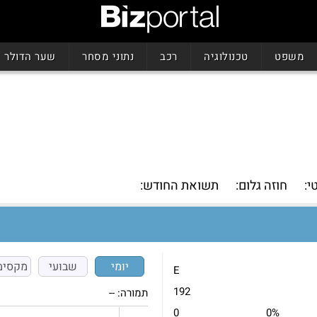
משפט
טכנולוגיה
רכב
נתוני מסחר
שער הדולר
י:
חוזה גלום:
תשואת החודש:
יומי
שבועי
מקסימ
E
192
תמורה:
--
0
0%