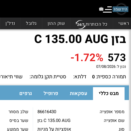
הירשמו
ראשי
שוק ההון
גלובל
נדל"ן
כל הכותרות
בזן C 135.00 AUG
-1.72%
573
נכון ל:
07/08/2026
תמורה כספית:
דלתא:
סטיית תקן גלומה:
שווי תיאורט
0
מבט כללי
עסקאות
פרופיל
גרפים
מספר אופציה
86616430
שלב מסחר
שם אופציה
בזן C 135.00 AUG
שער בסיס
אופציות על מניות
סוג
שער ממוצע