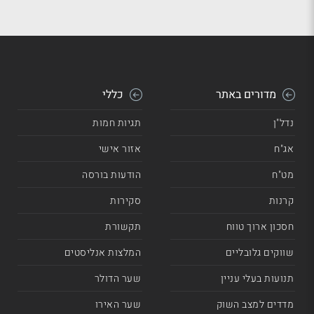
מדורים באתר
כללי
נדל"ן
תגיות חמות
אג"ח
אזור אישי
מט"ח
הודעות בורסה
קרנות
סקירות
חסכון ארוך טווח
תקשורת
שווקים גלובליים
המלצות אנליסטים
תנועות בעלי עניין
שער הדולר
מדדים למצב השוק
שער האירו