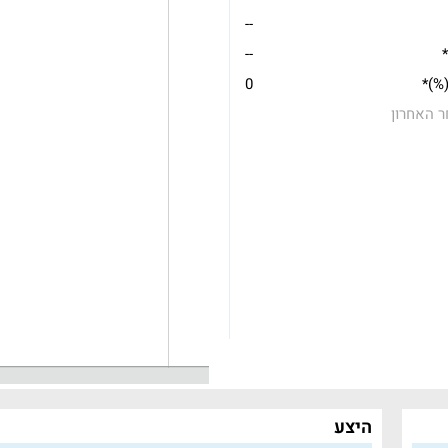
--
*
--
(%)*
0
ר האחרון
היצע