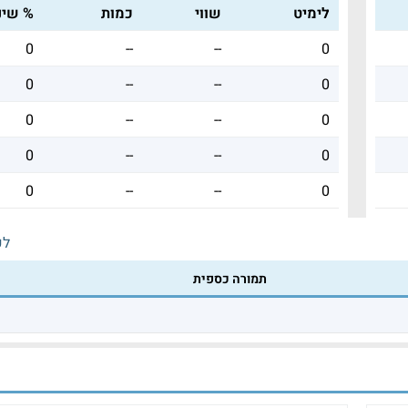
לימיט
שווי
כמות
% שינו
0
--
--
0
0
--
--
0
0
--
--
0
0
--
--
0
0
--
--
0
לכ
תמורה כספית