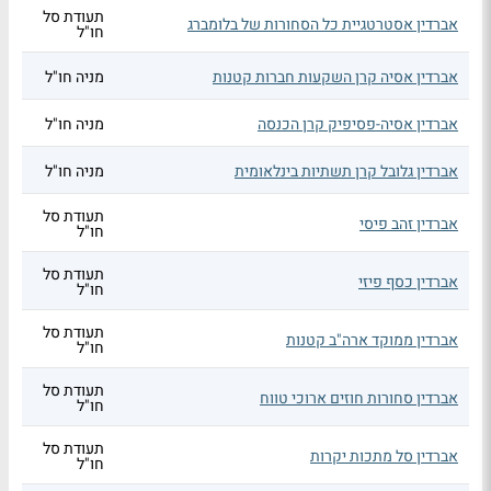
תעודת סל
אברדין אסטרטגיית כל הסחורות של בלומברג
חו"ל
אברדין אסיה קרן השקעות חברות קטנות
מניה חו"ל
אברדין אסיה-פסיפיק קרן הכנסה
מניה חו"ל
אברדין גלובל קרן תשתיות בינלאומית
מניה חו"ל
תעודת סל
אברדין זהב פיסי
חו"ל
תעודת סל
אברדין כסף פיזי
חו"ל
תעודת סל
אברדין ממוקד ארה"ב קטנות
חו"ל
תעודת סל
אברדין סחורות חוזים ארוכי טווח
חו"ל
תעודת סל
אברדין סל מתכות יקרות
חו"ל