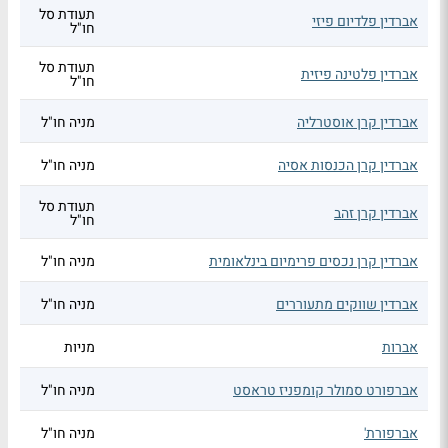
תעודת סל
אברדין פלדיום פיזי
חו"ל
תעודת סל
אברדין פלטינה פיזית
חו"ל
אברדין קרן אוסטרליה
מניה חו"ל
אברדין קרן הכנסות אסיה
מניה חו"ל
תעודת סל
אברדין קרן זהב
חו"ל
אברדין קרן נכסים פרימיום בינלאומית
מניה חו"ל
אברדין שווקים מתעוררים
מניה חו"ל
אברות
מניות
אברפורט סמולר קומפניז טראסט
מניה חו"ל
אברפורת'
מניה חו"ל