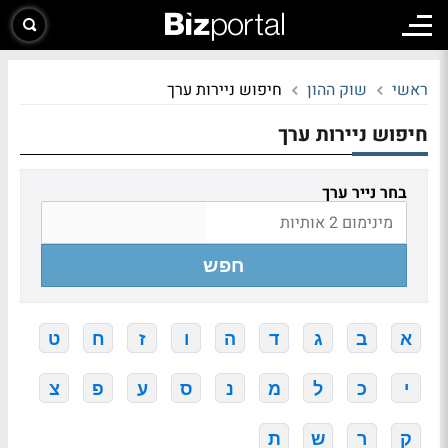
ראשי
שוק ההון
חיפוש ניירות ערך
חיפוש ניירות ערך
בחר נייר ערך
חפש
א
ב
ג
ד
ה
ו
ז
ח
ט
י
כ
ל
מ
נ
ס
ע
פ
צ
ק
ר
ש
ת