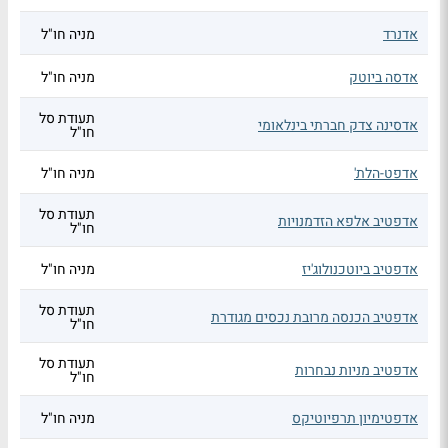
אדנרד
מניה חו"ל
אדסה ביוטק
מניה חו"ל
תעודת סל
אדסינה צדק חברתי בינלאומי
חו"ל
אדפט-הלת'
מניה חו"ל
תעודת סל
אדפטיב אלפא הזדמנויות
חו"ל
אדפטיב ביוטכנולוג'יז
מניה חו"ל
תעודת סל
אדפטיב הכנסה מרובת נכסים מגודרת
חו"ל
תעודת סל
אדפטיב מניות נבחרות
חו"ל
אדפטימיון תרפיוטיקס
מניה חו"ל