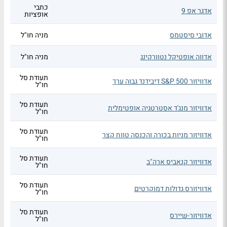
כתבי
אדגר אפ 9
אופציות
אדובי סיסטמס
מניה חו"ל
אדווה אופטיקל נטוורקינג
מניה חו"ל
תעודת סל
אדוויזור S&P 500 דיבידנד גבוה ערך
חו"ל
תעודת סל
אדוויזור מנג'ד אסטרטגיה אופטימלית
חו"ל
תעודת סל
אדוויזור מניות בכורה והכנסה טווח קצר
חו"ל
תעודת סל
אדוויזור קנאביס ארה"ב
חו"ל
תעודת סל
אדוויזורס גדולות דמוקרטים
חו"ל
תעודת סל
אדוויזור-שיירס
חו"ל