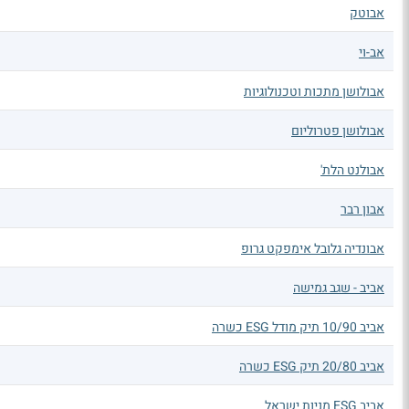
אבוטק
אב-וי
אבולושן מתכות וטכנולוגיות
אבולושן פטרוליום
אבולנט הלת'
אבון רבר
אבונדיה גלובל אימפקט גרופ
אביב - שגב גמישה
אביב 10/90 תיק מודל ESG כשרה
אביב 20/80 תיק ESG כשרה
אביב ESG מניות ישראל