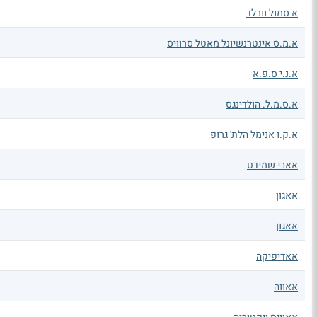
א סמול וורלד
א.מ.ס אינטרנשיונל מאטל סרוויס
א.נ.י ס.פ.א
א.ס.מ.ל. הולדינגס
א.ק.ו אנימל הלת' גרופ
אאבי שמידט
אאגון
אאגון
אאדיפיקה
אאווה