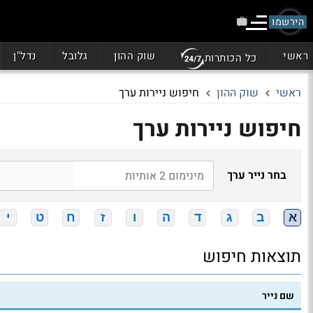
הירשמו
ראשי
שוק ההון
גלובל
נדל"ן
כל הכותרות
ראשי
שוק ההון
חיפוש ניירות ערך
חיפוש ניירות ערך
בחר נייר ערך
א
ב
ג
ד
ה
ו
ז
ח
ט
י
תוצאות חיפוש
שם נייר