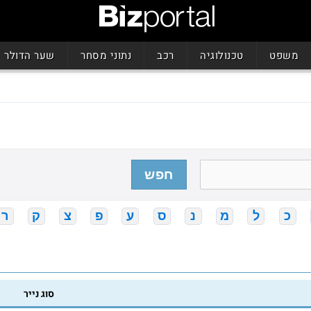
משפט
טכנולוגיה
רכב
נתוני מסחר
שער הדולר
חפש
כ
ל
מ
נ
ס
ע
פ
צ
ק
ר
סוג נייר