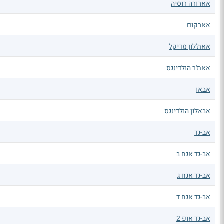
אארורה רוסיה
אארקום
אאת'לון מדיקל
אאת'ר הולדינגס
אבאו
אבאלון הולדינגס
אב-גד
אב-גד אגח ב
אב-גד אגח ג
אב-גד אגח ד
אב-גד אופ 2