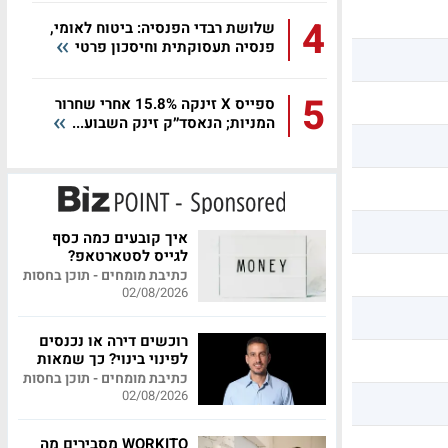
4
שלושת רבדי הפנסיה: ביטוח לאומי,
פנסיה תעסוקתית וחיסכון פרטי
5
ספייס X זינקה 15.8% אחרי שחרור
המניות; הנאסד״ק זינק השבוע...
איך קובעים כמה כסף
לגייס לסטארטאפ?
כתיבת מומחים - תוכן בחסות
02/08/2026
רוכשים דירה או נכנסים
לפינוי בינוי? כך שמאות
מקצועית יכולה לחסוך
כתיבת מומחים - תוכן בחסות
לכם מאות אלפי שקלים
02/08/2026
WORKITO מסבירים מה