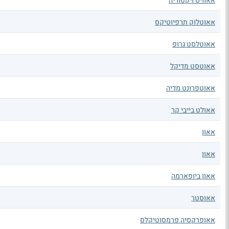
אאוויס ויקטוריה
אאוטלוק תרפיוטיקס
אאוטלסט גרופ
אאוטסט מדיקל
אאוטפרונט מדיה
אאולט בייבי קר
אאון
אאון
אאון ביופארמה
אאוסטר
אאופרקסיה פרמסוטיקלס