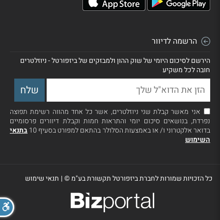
הרשמה לדיוור
הירשם לסיכום היומי של שוק ההון ולמבזקים של ביזפורטל - ניוזלטרים
חובה לכל משקיע
אני מאשר קבלת שני ניוזלטרים, אשר כל אחד מהווה רשימת תפוצה
נפרדת, בנושאים סיכום יומי והתראות חמות וקבלת דיוורים פרסומיים
בדואר אלקטרוני ו/ או באמצעות הסלולר בהתאם למפורט בסעיף 10
בתנאי
השימוש
כל הזכויות שמורות לחברת ביזפורטל תקשורת בע"מ ©
|
תנאי שימוש