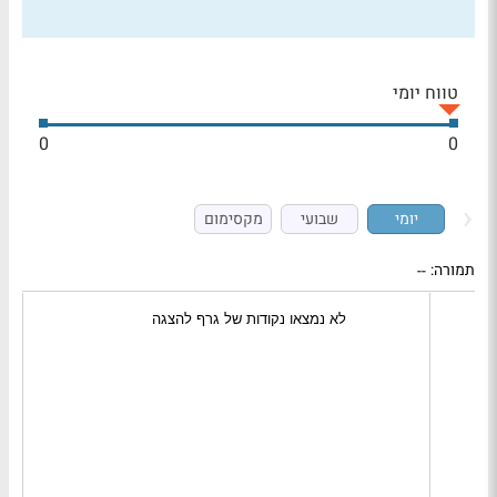
טווח יומי
0
0
יומי
שבועי
מקסימום
תמורה:
--