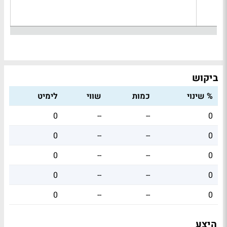
ביקוש
% שינוי
כמות
שווי
לימיט
0
--
--
0
0
--
--
0
0
--
--
0
0
--
--
0
0
--
--
0
היצע