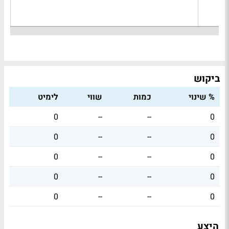
ביקוש
% שינוי
כמות
שווי
לימיט
0
--
--
0
0
--
--
0
0
--
--
0
0
--
--
0
0
--
--
0
היצע