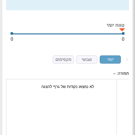
טווח יומי
0
0
יומי
שבועי
מקסימום
תמורה:
--