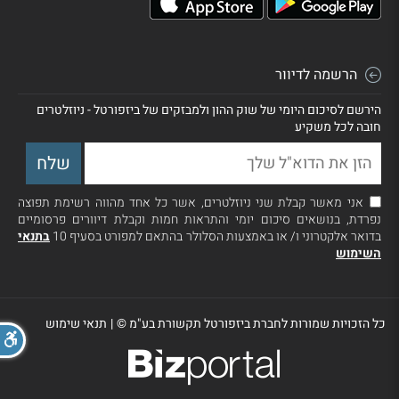
הרשמה לדיוור
הירשם לסיכום היומי של שוק ההון ולמבזקים של ביזפורטל - ניוזלטרים
חובה לכל משקיע
אני מאשר קבלת שני ניוזלטרים, אשר כל אחד מהווה רשימת תפוצה
נפרדת, בנושאים סיכום יומי והתראות חמות וקבלת דיוורים פרסומיים
בדואר אלקטרוני ו/ או באמצעות הסלולר בהתאם למפורט בסעיף 10
בתנאי
השימוש
כל הזכויות שמורות לחברת ביזפורטל תקשורת בע"מ ©
|
תנאי שימוש