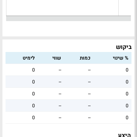
ביקוש
% שינוי
כמות
שווי
לימיט
0
--
--
0
0
--
--
0
0
--
--
0
0
--
--
0
0
--
--
0
היצע