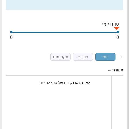
טווח יומי
0
0
יומי
שבועי
מקסימום
תמורה:
--