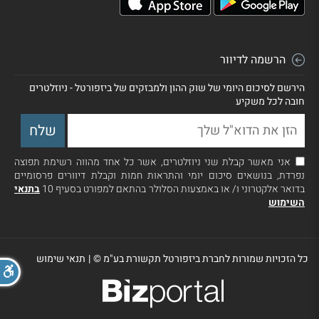
הרשמה לדיוור
הירשם לסיכום היומי של שוק ההון ולמבזקים של ביזפורטל - ניוזלטרים
חובה לכל משקיע
אני מאשר קבלת שני ניוזלטרים, אשר כל אחד מהווה רשימת תפוצה
נפרדת, בנושאים סיכום יומי והתראות חמות וקבלת דיוורים פרסומיים
בדואר אלקטרוני ו/ או באמצעות הסלולר בהתאם למפורט בסעיף 10
בתנאי
השימוש
כל הזכויות שמורות לחברת ביזפורטל תקשורת בע"מ ©
|
תנאי שימוש