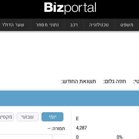
משפט
טכנולוגיה
רכב
נתוני מסחר
שער הדולר
י:
חוזה גלום:
תשואת החודש:
יומי
שבועי
מקסימ
E
4,287
תמורה:
--
0
0%