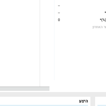
--
*
--
(%)*
0
ר האחרון
היצע