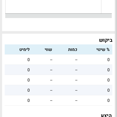
ביקוש
% שינוי
כמות
שווי
לימיט
0
--
--
0
0
--
--
0
0
--
--
0
0
--
--
0
0
--
--
0
היצע