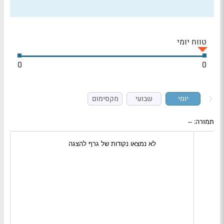
טווח יומי
0
0
יומי
שבועי
מקסימום
תמורה:
--