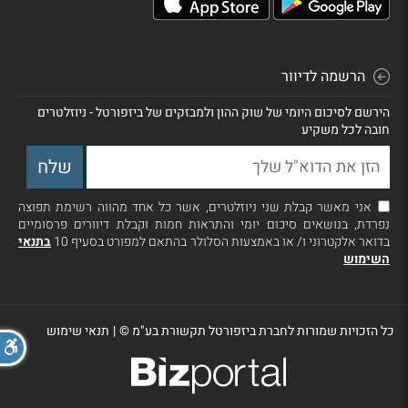
הרשמה לדיוור
הירשם לסיכום היומי של שוק ההון ולמבזקים של ביזפורטל - ניוזלטרים
חובה לכל משקיע
אני מאשר קבלת שני ניוזלטרים, אשר כל אחד מהווה רשימת תפוצה
נפרדת, בנושאים סיכום יומי והתראות חמות וקבלת דיוורים פרסומיים
בדואר אלקטרוני ו/ או באמצעות הסלולר בהתאם למפורט בסעיף 10
בתנאי
השימוש
כל הזכויות שמורות לחברת ביזפורטל תקשורת בע"מ ©
|
תנאי שימוש