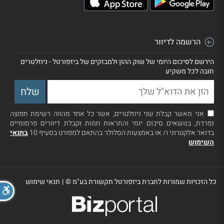
הרשמה לדיוור
הירשם לסיכום היומי של שוק ההון ולמבזקים של ביזפורטל - ניוזלטרים
חובה לכל משקיע
אני מאשר קבלת שני ניוזלטרים, אשר כל אחד מהווה רשימת תפוצה
נפרדת, בנושאים סיכום יומי והתראות חמות וקבלת דיוורים פרסומיים
בדואר אלקטרוני ו/ או באמצעות הסלולר בהתאם למפורט בסעיף 10
בתנאי
השימוש
כל הזכויות שמורות לחברת ביזפורטל תקשורת בע"מ ©
|
תנאי שימוש