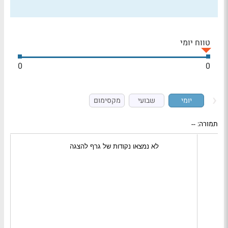
טווח יומי
0
0
יומי
שבועי
מקסימום
תמורה:
--