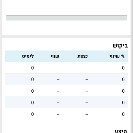
ביקוש
% שינוי
כמות
שווי
לימיט
0
--
--
0
0
--
--
0
0
--
--
0
0
--
--
0
0
--
--
0
היצע